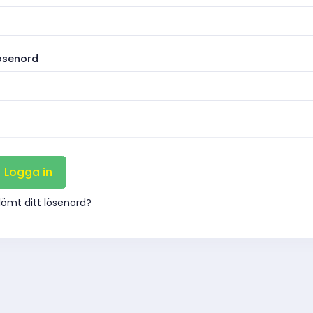
ösenord
lömt ditt lösenord?